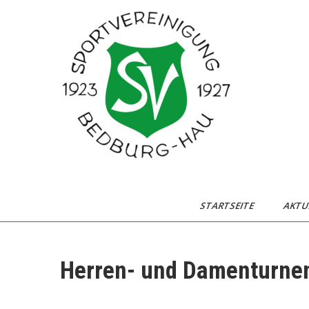
Skip
to
content
SV 1923/27 e.V.
Bedburg-Hau
STARTSEITE
AKTU
Herren- und Damenturne