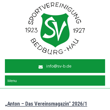
Skip
to
content
SV 1923/27 e.V. Bedburg-Hau
info@sv-b.de
Menu
„Anton – Das Vereinsmagazin“ 2026/1